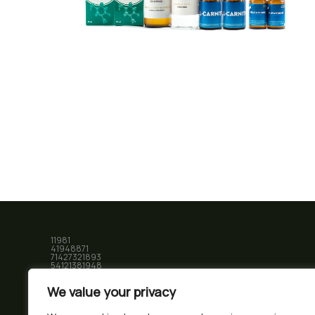
11981
41948871
71427321893
54121381948
91688
8888
We value your privacy
519 7418