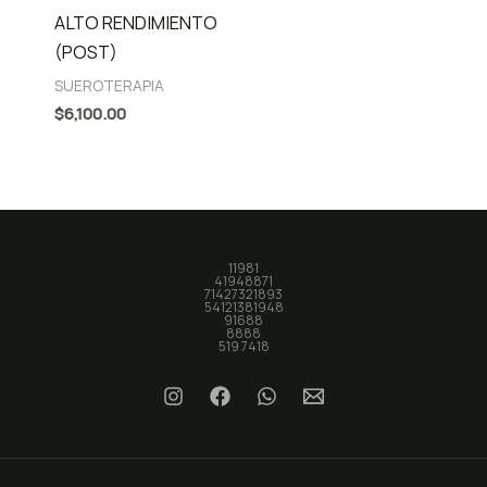
ALTO RENDIMIENTO
(POST)
SUEROTERAPIA
$
6,100.00
11981
41948871
71427321893
54121381948
91688
8888
519 7418