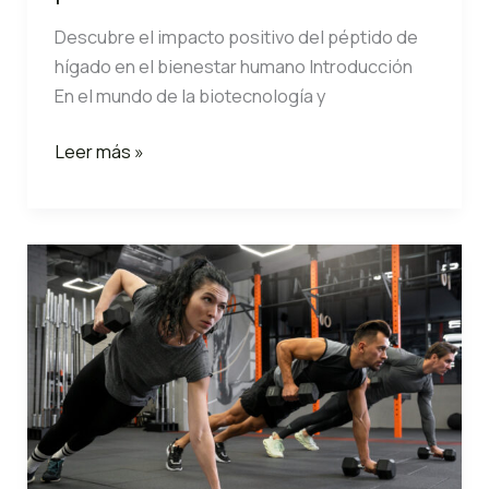
Descubre el impacto positivo del péptido de
hígado en el bienestar humano Introducción
En el mundo de la biotecnología y
El
Leer más »
péptido
de
hígado:
Características
y
beneficios
para
la
salud