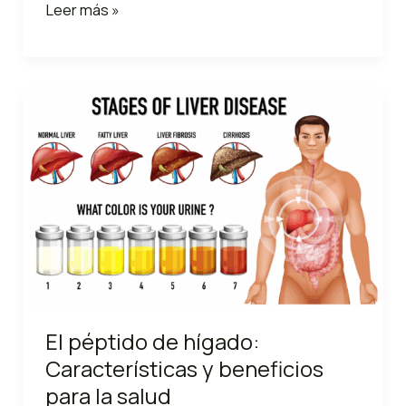
El
Leer más »
Péptido
de
Eje
Masculino:
Características,
Beneficios
y
su
Importancia
para
la
Salud
El péptido de hígado:
Características y beneficios
para la salud