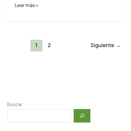
Beneficios
Leer más »
del
GLUTATHIONE
para
el
Cuerpo
1
2
Siguiente
→
Humano
Buscar