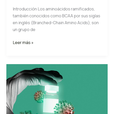
Introducción Los aminoácidos ramificados,
también conocidos como BCAA por sus siglas
en inglés (Branched-Chain Amino Acids), son
un grupo de
Beneficios
Leer más »
de
los
Aminoácidos
Ramificados
(BCAA)
para
la
Salud