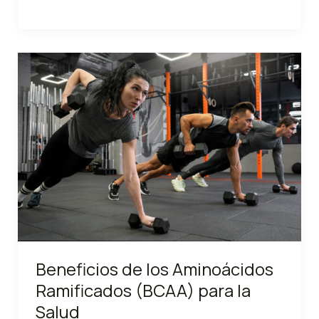
péptido
de
hígado:
Características
y
beneficios
para
la
salud
Beneficios de los Aminoácidos
Ramificados (BCAA) para la
Salud