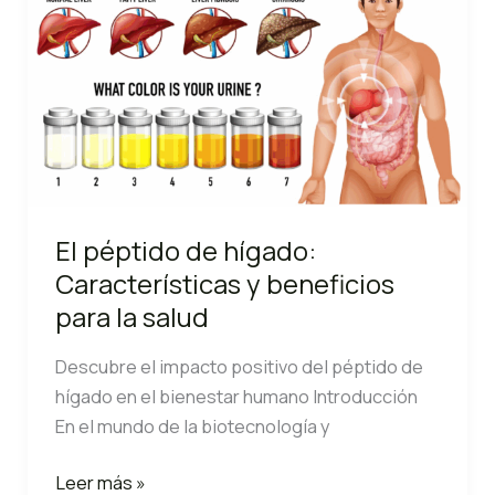
Beneficios
y
su
Importancia
para
la
Salud
El péptido de hígado:
Características y beneficios
para la salud
Descubre el impacto positivo del péptido de
hígado en el bienestar humano Introducción
En el mundo de la biotecnología y
El
Leer más »