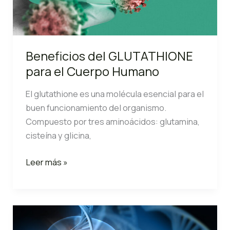
Beneficios del GLUTATHIONE
para el Cuerpo Humano
El glutathione es una molécula esencial para el
buen funcionamiento del organismo.
Compuesto por tres aminoácidos: glutamina,
cisteína y glicina,
Beneficios
Leer más »
del
GLUTATHIONE
para
el