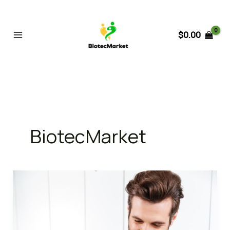
Ir
al
contenido
$
0.00
BiotecMarket