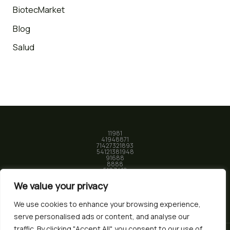
BiotecMarket
Blog
Salud
11981
41948871
71427321893
54121381948
91688
8888
519 7418
We value your privacy
We use cookies to enhance your browsing experience,
serve personalised ads or content, and analyse our
traffic. By clicking "Accept All", you consent to our use of