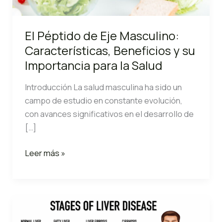
El Péptido de Eje Masculino:
Características, Beneficios y su
Importancia para la Salud
Introducción La salud masculina ha sido un
campo de estudio en constante evolución,
con avances significativos en el desarrollo de
[…]
El
Leer más »
Péptido
de
Eje
Masculino:
Características,